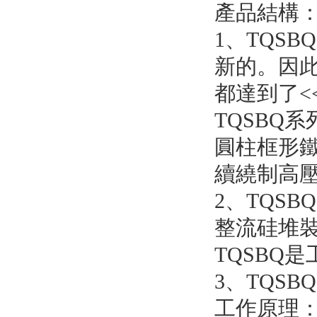
產品結構
1
、TQS
新的。因
都達到了<<
TQSBQ
系
圓柱框形
續繞制高
2
、TQSB
整流硅堆
TQSBQ
3
、TQS
工作原理