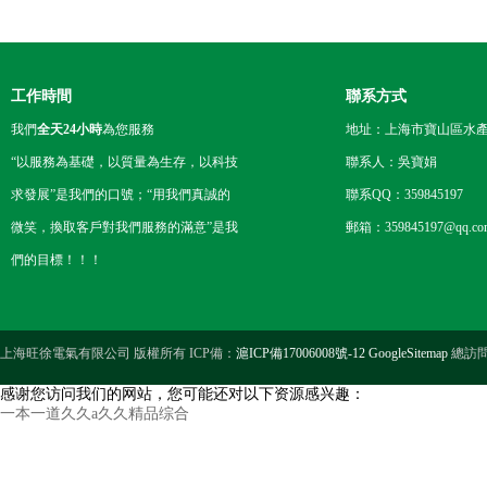
工作時間
聯系方式
我們
全天24小時
為您服務
地址：上海市寶山區水產西
“以服務為基礎，以質量為生存，以科技
聯系人：吳寶娟
求發展”是我們的口號；“用我們真誠的
聯系QQ：359845197
微笑，換取客戶對我們服務的滿意”是我
郵箱：
359845197@qq.co
們的目標！！！
上海旺徐電氣有限公司 版權所有 ICP備：
滬ICP備17006008號-12
GoogleSitemap
總訪
感谢您访问我们的网站，您可能还对以下资源感兴趣：
一本一道久久a久久精品综合